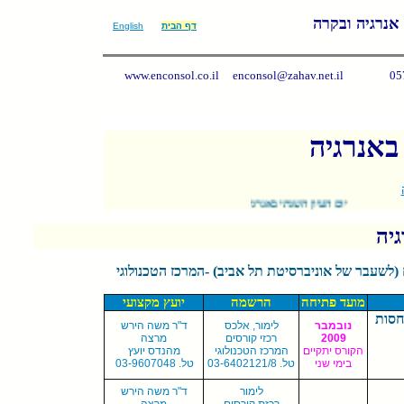
 אנרגיה ובקרה
דף הבית
English
www.enconsol.co.il enconsol@zahav.net.il
05
 באנרגיה
יום העיון השנתי באנרגיה - חידושים בטכנולוגיות, שיטות חיסכון ויצור אנרגיה - יתקיים ב- 09.09.09; לפרטים יש לגלוש
גיה
(לשעבר של אוניברסיטת תל אביב) -המרכז הטכנולוגי
מועד
פתיחה
הרשמה
יועץ מקצועי
נובמבר
לימור,
אלכס
ד"ר משה הירש
2009
רכז
י
קורסים
מרצה
הקורס יתקיים
המרכז הטכנולוגי
מהנדס יועץ
בימי שני
טל. 03-6402121/8
טל.
3-9607048
0
0
לימור
ד"ר משה הירש