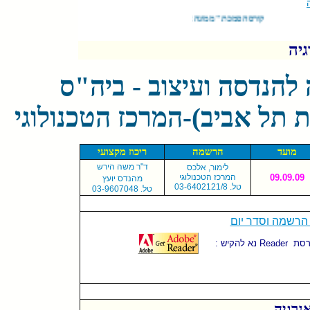
קורס הסמכת "ממונה אנרגיה", לפי תכנית משרד התשתיות הלאומיות/אגף ניהול משאבי תשתית/שימור אנרגיה, ייפתח בנובמבר 2009 במרכז הטכנולוגי בבית הספר להנדסאים של מכללת "שנקר
גיה
במסגרת "שנקר" בית ספר גבוה להנדסה ועיצוב - ביה"ס
תל אביב)-המרכז הטכנולוגי
מועד
הרשמה
ריכוז מקצועי
ד"ר משה הירש
לימור, אלכס
09.09.09
המרכז הטכנולוגי
מהנדס יועץ
טל. 03-6402121
/8
03-טל. 9607048
Reader
: נא להקיש
אנרגיה