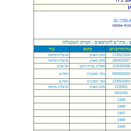
 וסדרי יום
Adobe-Acr
 - ביה"ס להנדסאים - המרכז הטכנולוגי
ה/חודש/יום
מקום
עיר
08
5/20
/0
7
2
מלון השרון
הרצליה פיתוח
7
0
6/20
/0
8
2
מלון השרון
הרצליה פיתוח
6
0
/20
22/03
מופ"ת, קרית חינוך
תל אביב
04
/20
08/06
כפר המכביה
רמת גן
03
/20
15/05
כפר המכביה
רמת גן
12/2001
מלון השרון
הרצליה פיתוח
06/2000
1999
1998
1997
1996
1995