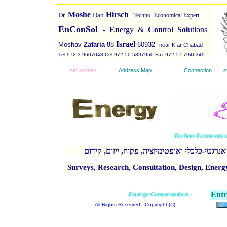
Moshe
Hirsch
Dr.
Dan
Techno- Economical Expert
EnConSol
-
En
ergy
&
Con
trol
Sol
utions
Israel
Moshav
Zafaria
88
60932
near Kfar Chabad
T
e
l.972-3-9607048 C
e
l.972-50-5397950 F
a
x.972-57-7946349
Tel. 972-3-9607048 / Fax. 972-57-946349
en
e
set screen
Address Map
Connection :
רי ייצור וצריכה מגוונים, ציוד ומערכות: חשמל, קרור, מיזוג אויר, אוורור, חימום, קיטור, אויר,
Techno-Economical Opt
נרגטי-כלכלי ואופטימיזציה, פקוח, ייזום, קידום
Surveys,
Research, Consultation, Design, Ener
Entr
ת השמש, אנרגית הרוח, אנרגיה הידרואלקטרית, אנרגיה מפסולת - יצור משולב של חשמל וחום (ק
Energy Conservation - Renewable Ener
All Rights Reserved - Copyright (C)